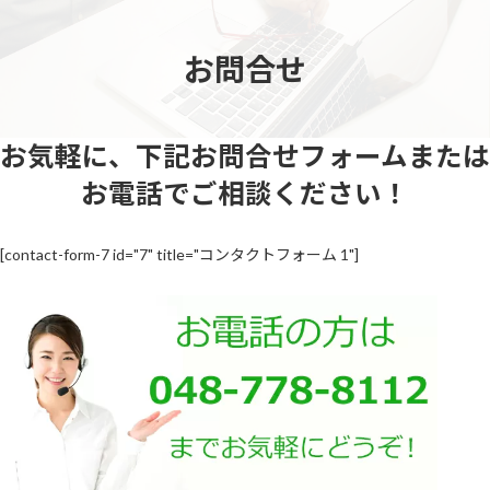
コ
ナ
ン
ビ
テ
ゲ
お問合せ
ン
ー
ツ
シ
へ
ョ
ス
ン
お気軽に、下記お問合せフォームまたは
キ
に
ッ
移
お電話でご相談ください！
プ
動
[contact-form-7 id="7" title="コンタクトフォーム 1"]